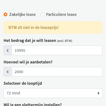
Lease calculator
Zakelijke lease
Particuliere lease
BTW zit niet in de leaseprijs!
Het bedrag dat je wilt leasen
(excl. BTW)
€
Hoeveel wil je aanbetalen?
€
Selecteer de looptijd
Wil je een slottermijn instellen?