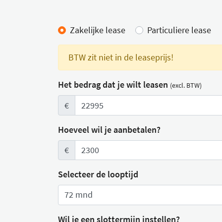
Lease calculator
Zakelijke lease
Particuliere lease
BTW zit niet in de leaseprijs!
Het bedrag dat je wilt leasen
(excl. BTW)
€
Hoeveel wil je aanbetalen?
€
Selecteer de looptijd
Wil je een slottermijn instellen?