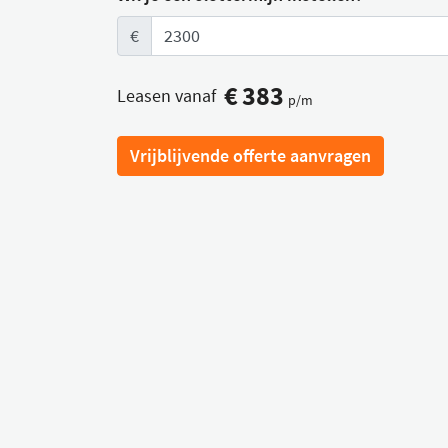
€
€
383
Leasen vanaf
p/m
Vrijblijvende offerte aanvragen