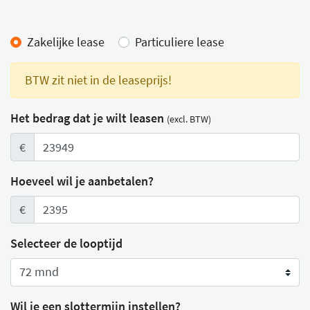
Lease calculator
Zakelijke lease
Particuliere lease
BTW zit niet in de leaseprijs!
Het bedrag dat je wilt leasen
(excl. BTW)
€
Hoeveel wil je aanbetalen?
€
Selecteer de looptijd
Wil je een slottermijn instellen?