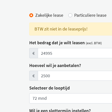
Lease calculator
Zakelijke lease
Particuliere lease
BTW zit niet in de leaseprijs!
Het bedrag dat je wilt leasen
(excl. BTW)
€
Hoeveel wil je aanbetalen?
€
Selecteer de looptijd
Wil je een slottermijn instellen?