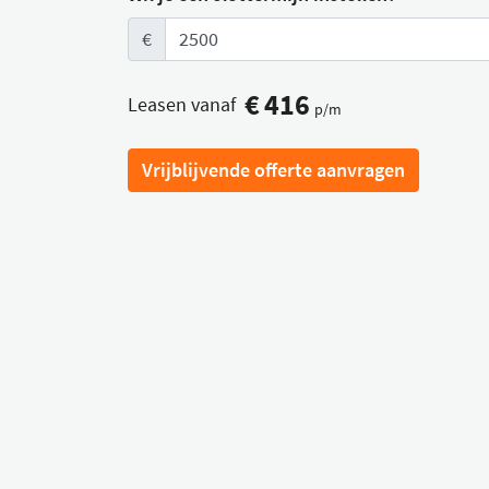
€
€
416
Leasen vanaf
p/m
Vrijblijvende offerte aanvragen